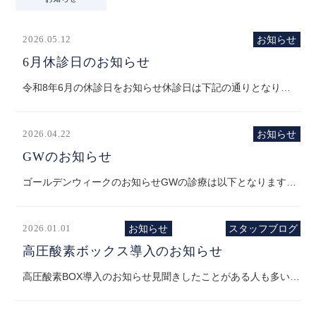
2026.05.12
お知らせ
6月休診日のお知らせ
令和8年6月の休診日をお知らせ休診日は下記の通りとなります。毎週第1土曜（6月6日）日曜日、祝日が休診となります。 ※LINEの受付は休診日でも対応しております。（ご返信にはお時間をいただきます）どうぞ宜しくお願いいたします。...
2026.04.22
お知らせ
GWのお知らせ
ゴールデンウィークのお知らせGWの診療は以下となります5月2日（土）休診5月3日（日）休診5月4日（月）休診5月5日（火）診療（9:00〜17:00）5月6日（水）診療（9:30〜20:00） 診療の際はご予約が必要となりますので...
2026.01.01
お知らせ
スタッフブログ
高圧酸素ボックス導入のお知らせ
高圧酸素BOX導入のお知らせ見聞きしたことがある人も多いかと思いますが…アスリートなどの間では浸透している高圧酸素BOXを導入しました。 こんな方に向いています！【ケガの早期回復】・骨折、捻挫、打撲、肉ばなれ後・ケガの...