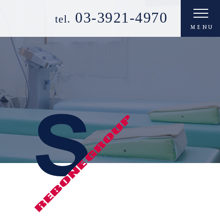
03-3921-4970
tel.
MENU