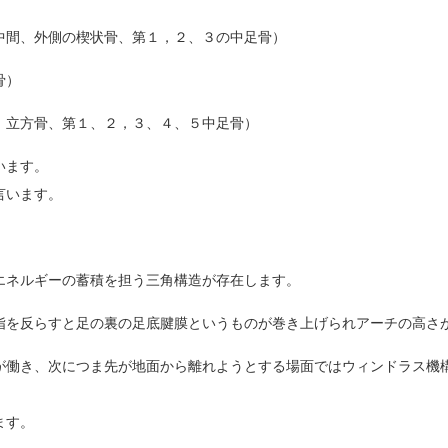
中間、外側の楔状骨、第１，２、３の中足骨）
骨）
、立方骨、第１、２，３、４、５中足骨）
います。
言います。
エネルギーの蓄積を担う三角構造が存在します。
指を反らすと足の裏の足底腱膜というものが巻き上げられアーチの高さ
が働き、次につま先が地面から離れようとする場面ではウィンドラス機
ます。