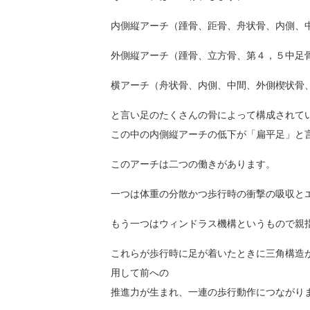
内側縦アーチ（踵骨、距骨、舟状骨、内側、
外側縦アーチ（踵骨、立方骨、第４，５中足
横アーチ（舟状骨、内側、中間、外側楔状骨
と言い足のたくさんの骨によって構成されて
この中の内側縦アーチの低下が「扁平足」と
このアーチは二つの働きがあります。
一つは体重の分散かつ歩行時の衝撃の吸収と
もう一つはウィンドラス機構というもので親
これらが歩行時に足が着いたときに三角構造
用して前への
推進力が生まれ、一連の歩行動作につながり