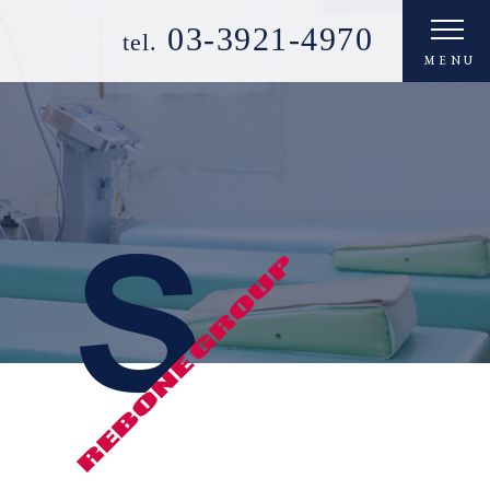
03-3921-4970
tel.
MENU