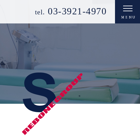
03-3921-4970
tel.
MENU