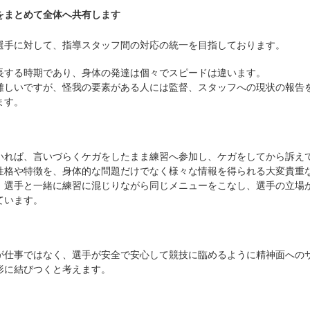
をまとめて全体へ共有します
手に対して、指導スタッフ間の対応の
統一を目指しております。
する時期であり、身体の発達は個々でスピードは違います。
しいですが、怪我の要素がある人には監督、スタッフへの現状の報告
ます。
れば、言いづらくケガをしたまま練習へ参加し、ケガをしてから訴え
格や特徴を、身体的な問題だけでなく様々な情報を得られる大変貴重
選手と一緒に練習に混じりながら同じメニューをこなし、選手の立場
ています。
が仕事ではなく、選手が安全で安心して競技に臨めるように精神面への
形に結びつくと考えます。