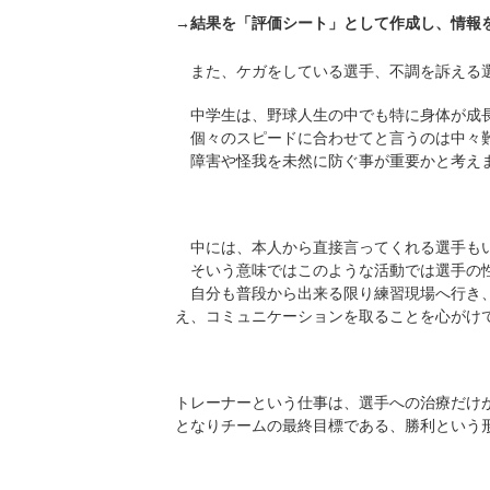
評価シート」として作成し、情報
→結果を「
また、ケガをしている選手、不調を訴える選
中学生は、野球人生の中でも特に身体が成長
個々のスピードに合わせてと言うのは中々難
障害や怪我を未然に防ぐ事が重要かと考え
中には、本人から直接言ってくれる選手もい
そいう意味ではこのような活動では選手の性
自分も普段から出来る限り練習現場へ行き、
え、コミュニケーションを取ることを心がけ
トレーナーという仕事は、選手への治療だけ
となりチームの最終目標である、勝利という