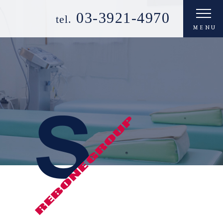
03-3921-4970
tel.
MENU