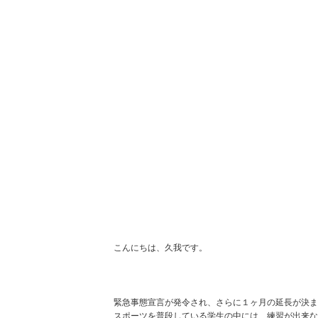
こんにちは、久我です。
緊急事態宣言が発令され、さらに１ヶ月の延長が決ま
スポーツを普段している学生の中には、練習が出来な