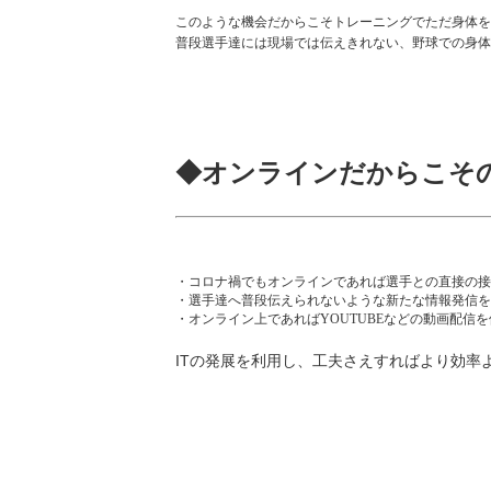
このような機会だからこそトレーニングでただ身体を
普段選手達には現場では伝えきれない、野球での身体
◆オンラインだからこそ
・コロナ禍でもオンラインであれば選手との直接の接
・選手達へ普段伝えられないような新たな情報発信を
・オンライン上であればYOUTUBEなどの動画配信
ITの発展を利用し、工夫さえすればより効