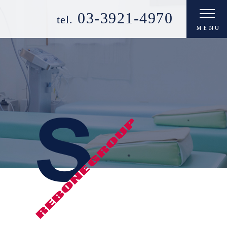
03-3921-4970
tel.
MENU