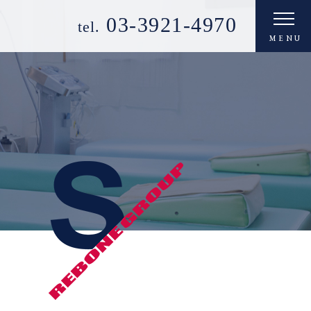
03-3921-4970
tel.
MENU