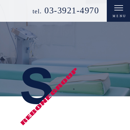
03-3921-4970
tel.
MENU