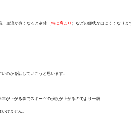
温、血流が良くなると身体（
特に肩こり
）などの症状が出にくくなりま
すいのかを話していこうと思います。
学年が上がる事でスポーツの強度が上がるのでより一層
はいけません。