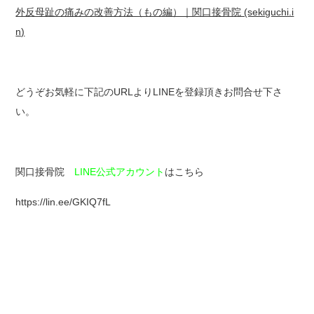
外反母趾の痛みの改善方法（もの編）｜関口接骨院 (sekiguchi.i
n)
どうぞお気軽に下記のURLよりLINEを登録頂きお問合せ下さ
い。
関口接骨院
LINE公式アカウント
はこちら
https://lin.ee/GKIQ7fL